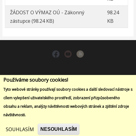
ŽÁDOST O VÝMAZ OÚ - Zákonný
98.24
zástupce
(98.24 KB)
KB
Kontakt
Prohlášení o přístupnosti
Cookies
Menu
Používáme soubory cookies!
Tyto webové stránky používají soubory cookies a další sledovací nástroje s
patičky
Hledat
cílem vylepšení uživatelského prostředí, zobrazení přizpůsobeného
obsahu a reklam, analýzy návštěvnosti webových stránek a zjištění zdroje
návštěvnosti.
Copyright 2024 - ZŠ Šluknovská Česká Lípa - All Rights
SOUHLASÍM
NESOUHLASÍM
Reserved