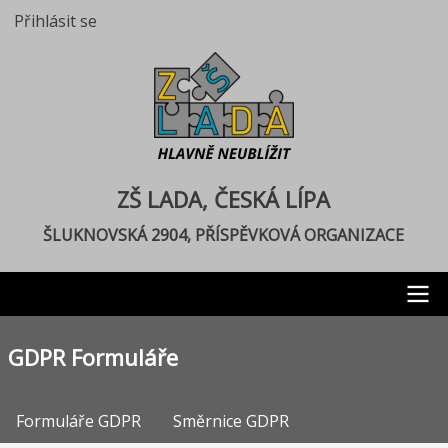
Přejít
Přihlásit se
User
k
account
hlavnímu
menu
obsahu
ZŠ LADA, ČESKÁ LÍPA
ŠLUKNOVSKÁ 2904, PŘÍSPĚVKOVÁ ORGANIZACE
Main
GDPR Formuláře
navigation
Formuláře GDPR
Směrnice GDPR
GDPR