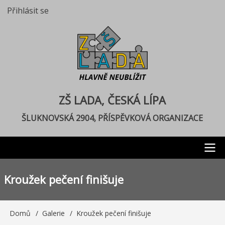
Přejít
Přihlásit se
User
k
account
hlavnímu
menu
obsahu
ZŠ LADA, ČESKÁ LÍPA
ŠLUKNOVSKÁ 2904, PŘÍSPĚVKOVÁ ORGANIZACE
Main
Kroužek pečení finišuje
navigation
Domů
Galerie
Kroužek pečení finišuje
Drobečková