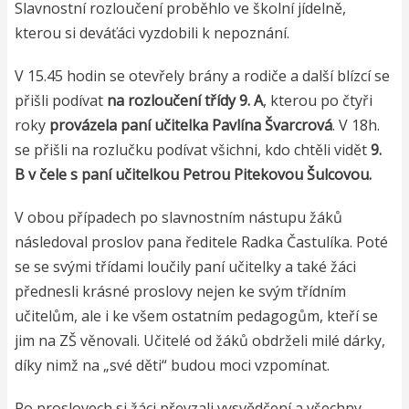
Slavnostní rozloučení proběhlo ve školní jídelně,
kterou si deváťáci vyzdobili k nepoznání.
V 15.45 hodin se otevřely brány a rodiče a další blízcí se
přišli podívat
na rozloučení třídy 9. A
, kterou po čtyři
roky
provázela paní učitelka Pavlína Švarcrová
. V 18h.
se přišli na rozlučku podívat všichni, kdo chtěli vidět
9.
B v čele s paní učitelkou Petrou Pitekovou Šulcovou.
V obou případech po slavnostním nástupu žáků
následoval proslov pana ředitele Radka Častulíka. Poté
se se svými třídami loučily paní učitelky a také žáci
přednesli krásné proslovy nejen ke svým třídním
učitelům, ale i ke všem ostatním pedagogům, kteří se
jim na ZŠ věnovali. Učitelé od žáků obdrželi milé dárky,
díky nimž na „své děti“ budou moci vzpomínat.
Po proslovech si žáci převzali vysvědčení a všechny