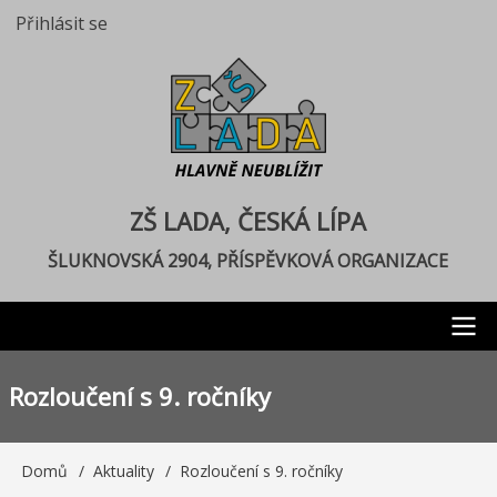
Přejít
Přihlásit se
User
k
account
hlavnímu
menu
obsahu
ZŠ LADA, ČESKÁ LÍPA
ŠLUKNOVSKÁ 2904, PŘÍSPĚVKOVÁ ORGANIZACE
Main
Rozloučení s 9. ročníky
navigation
Domů
Aktuality
Rozloučení s 9. ročníky
Drobečková