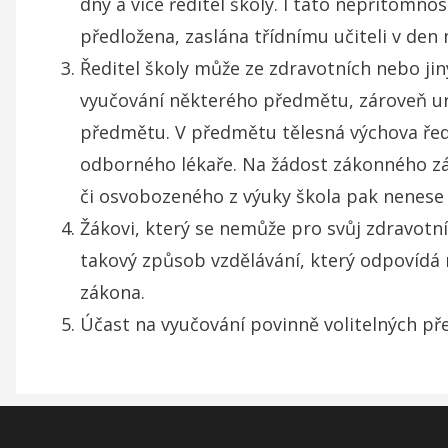
dny a více ředitel školy. I tato nepřítom
předložena, zaslána třídnímu učiteli v den 
Ředitel školy může ze zdravotních nebo ji
vyučování některého předmětu, zároveň urč
předmětu. V předmětu tělesná výchova ředi
odborného lékaře. Na žádost zákonného zá
či osvobozeného z výuky škola pak nenese
Žákovi, který se nemůže pro svůj zdravotní 
takový způsob vzdělávání, který odpovídá
zákona.
Účast na vyučování povinně volitelných pře