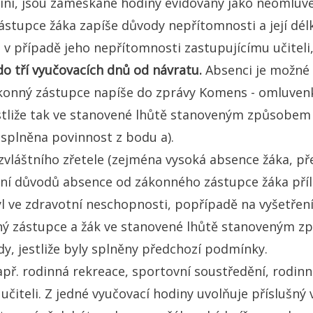
iní, jsou zameškané hodiny evidovány jako neomluv
stupce žáka zapíše důvody nepřítomnosti a její dél
bo v případě jeho nepřítomnosti zastupujícímu učitel
do tří vyučovacích dnů od návratu.
Absenci je možné 
konný zástupce napíše do zprávy Komens - omluvenk
. Jestliže tak ve stanovené lhůtě stanoveným způsob
a splněna povinnost z bodu a).
 zvláštního zřetele (zejména vysoká absence žáka, p
í důvodů absence od zákonného zástupce žáka příl
byl ve zdravotní neschopnosti, popřípadě na vyšetře
nný zástupce a žák ve stanovené lhůtě stanoveným 
dy, jestliže byly splněny předchozí podmínky.
ř. rodinná rekreace, sportovní soustředění, rodinné 
teli. Z jedné vyučovací hodiny uvolňuje příslušný vyu