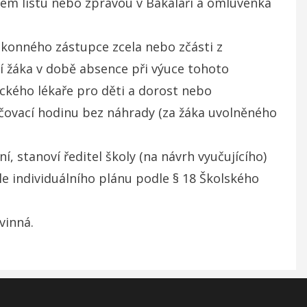
vném listu nebo zprávou v Bakaláři a omluvenka
ákonného zástupce zcela nebo zčásti z
í žáka v době absence při výuce tohoto
ckého lékaře pro děti a dorost nebo
čovací hodinu bez náhrady (za žáka uvolněného
, stanoví ředitel školy (na návrh vyučujícího)
e individuálního plánu podle § 18 Školského
vinná.