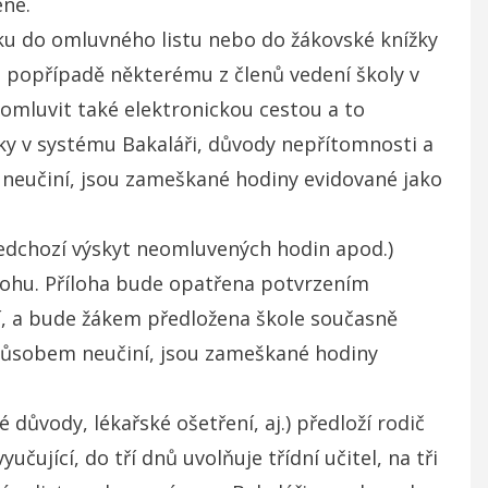
ené.
ku do omluvného listu nebo do žákovské knížky
i, popřípadě některému z členů vedení školy v
omluvit také elektronickou cestou a to
y v systému Bakaláři, důvody nepřítomnosti a
em neučiní, jsou zameškané hodiny evidované jako
ředchozí výskyt neomluvených hodin apod.)
ohu. Příloha bude opatřena potvrzením
ní, a bude žákem předložena škole současně
způsobem neučiní, jsou zameškané hodiny
důvody, lékařské ošetření, aj.) předloží rodič
čující, do tří dnů uvolňuje třídní učitel, na tři