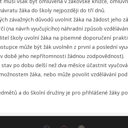
nost musí však být omluvena v žákovské knížce, omlu
návratu žáka do školy nejpozději do tří dnů.
ných závažných důvodů uvolnit žáka na žádost jeho z
í (na návrh vyučujícího) náhradní způsob vzděláván
tel školy uvolní žáka na písemné doporučení prakti
stupce může být žák uvolněn z první a poslední vyu
 v době jeho nepřítomnosti žádnou zodpovědnost).
stav po dobu delší než dva měsíce účastnit vyučování
 možnostem žáka, nebo může povolit vzdělávání podl
dmětů a do školní družiny je pro přihlášené žáky po