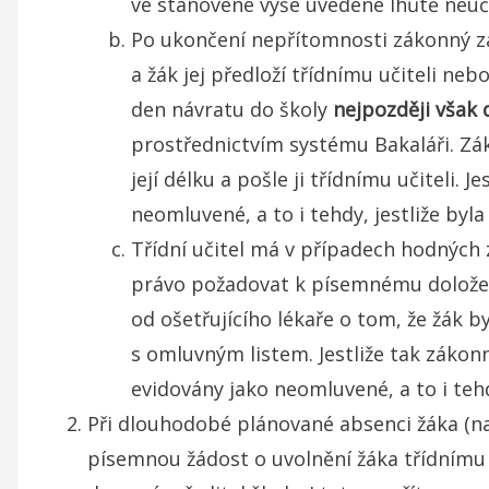
ve stanovené výše uvedené lhůtě neuč
Po ukončení nepřítomnosti zákonný zá
a žák jej předloží třídnímu učiteli ne
den návratu do školy
nejpozději však 
prostřednictvím systému Bakaláři. Zá
její délku a pošle ji třídnímu učiteli
neomluvené, a to i tehdy, jestliže byl
Třídní učitel má v případech hodných
právo požadovat k písemnému doložen
od ošetřujícího lékaře o tom, že žák 
s omluvným listem. Jestliže tak záko
evidovány jako neomluvené, a to i teh
Při dlouhodobé plánované absenci žáka (nap
písemnou žádost o uvolnění žáka třídnímu uči