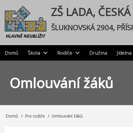
Přejít
User
ZŠ LADA, ČESKÁ
k
hlavnímu
account
ŠLUKNOVSKÁ 2904, PŘÍ
obsahu
menu
Domů
Škola
Rodiče
Družina
Jídelna
Main
navigation
Omlouvání žáků
Domů
Pro rodiče
Omlouvání žáků
Drobečková