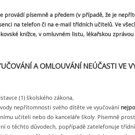
se provádí písemně a předem (v případě, že je nepř
enci na telefon či na
e-mail třídních učitelů
. Ve vše
žákovské knížce, v omluvném listu, lékařskou zprávou
YUČOVÁNÍ A OMLOUVÁNÍ NEÚČASTI VE 
stavce (1) školského zákona,
ůvody nepřítomnosti svého dítěte ve vyučování
nejpo
ídnímu učiteli nebo do kanceláře školy. Písemně pro
ní o těchto důvodech, popřípadě zatelefonuje třídním